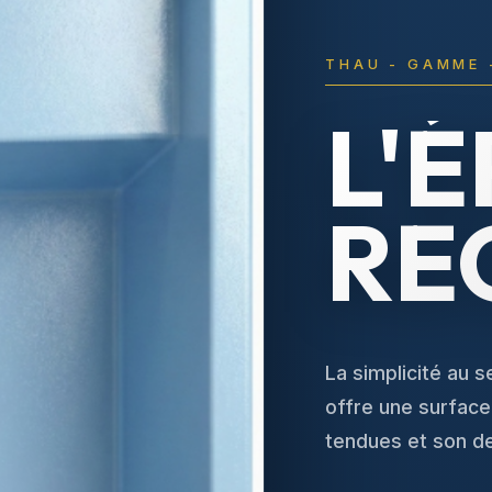
THAU - GAMME 
L'
RE
La simplicité au 
offre une surfac
tendues et son de